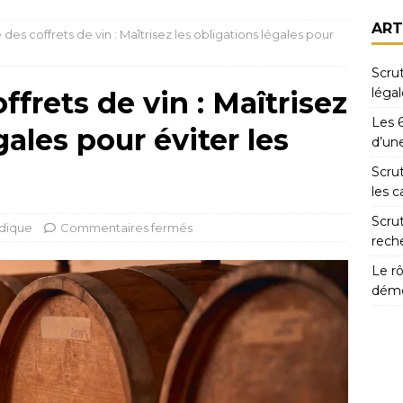
ART
des coffrets de vin : Maîtrisez les obligations légales pour
Scrut
légal
frets de vin : Maîtrisez
Les 6
gales pour éviter les
d’un
Scrut
les c
Scrut
idique
Commentaires fermés
rech
Le rô
démo