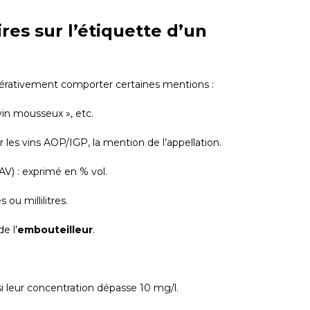
res sur l’étiquette d’un
mpérativement comporter certaines mentions :
« vin mousseux », etc.
r les vins AOP/IGP, la mention de l’appellation.
AV) : exprimé en % vol.
es ou millilitres.
e l’
embouteilleur
.
si leur concentration dépasse 10 mg/l.