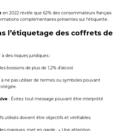
e
en 2022 révèle que 62% des consommateurs français
nformations complémentaires présentes sur l’étiquette.
ns l’étiquetage des coffrets de
 des risques juridiques :
 les boissons de plus de 1,2% d’alcool.
ez à ne pas utiliser de termes ou symboles pouvant
protégée.
sive
: Évitez tout message pouvant être interprété
ifs utilisés doivent être objectifs et vérifiables.
t des marques, met en garde : « Une attention