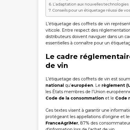
L’adaptation aux nouvelles technologies
Conseils pour un étiquetage réussi de vos 
L’étiquetage des coffrets de vin représent
viticole. Entre respect des réglementation
distributeurs doivent naviguer dans un ca
essentielles à connaître pour un étiquetag
Le cadre réglementaire
de vin
L’étiquetage des coffrets de vin est soum
national
qu’
européen
. Le
règlement (U
les États membres de l’Union européenne.
Code de la consommation
et le
Code r
Ces textes visent à garantir une informat
protégeant les appellations d’origine et 
FranceAgriMer
, 87% des consommateurs 
d’information lors de l’achat de vin.