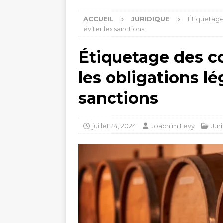
ACCUEIL
JURIDIQUE
Étiquetage 
éviter les sanctions
Étiquetage des cof
les obligations lé
sanctions
juillet 24, 2024
Joachim Levy
Jur