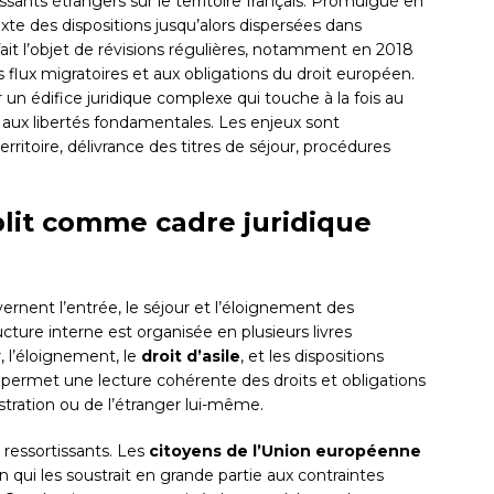
ssants étrangers sur le territoire français. Promulgué en
xte des dispositions jusqu’alors dispersées dans
 fait l’objet de révisions régulières, notamment en 2018
 flux migratoires et aux obligations du droit européen.
n édifice juridique complexe qui touche à la fois au
et aux libertés fondamentales. Les enjeux sont
erritoire, délivrance des titres de séjour, procédures
lit comme cadre juridique
ernent l’entrée, le séjour et l’éloignement des
ucture interne est organisée en plusieurs livres
, l’éloignement, le
droit d’asile
, et les dispositions
e permet une lecture cohérente des droits et obligations
istration ou de l’étranger lui-même.
 ressortissants. Les
citoyens de l’Union européenne
n qui les soustrait en grande partie aux contraintes