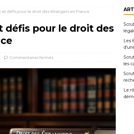
ART
 et défis pour le droit des étrangers en France
Scrut
 défis pour le droit des
légal
nce
Les 6
d’un
Scrut
Commentaires fermés
les c
Scrut
rech
Le rô
démo