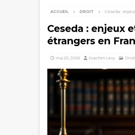
ACCUEIL
DROIT
Ceseda : enjeux
Ceseda : enjeux et
étrangers en Fra
mai 20, 2026
Joachim Levy
Droit