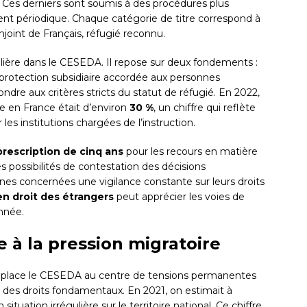
. Ces derniers sont soumis à des procédures plus
lement périodique. Chaque catégorie de titre correspond à
onjoint de Français, réfugié reconnu.
lière dans le CESEDA. Il repose sur deux fondements :
 protection subsidiaire accordée aux personnes
re aux critères stricts du statut de réfugié. En 2022,
e en France était d’environ
30 %
, un chiffre qui reflète
ur les institutions chargées de l’instruction.
prescription de cinq ans
pour les recours en matière
es possibilités de contestation des décisions
nes concernées une vigilance constante sur leurs droits
en droit des étrangers
peut apprécier les voies de
nnée.
e à la pression migratoire
ce place le CESEDA au centre de tensions permanentes
 des droits fondamentaux. En 2021, on estimait à
ituation irrégulière sur le territoire national. Ce chiffre