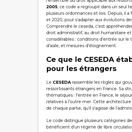
l’ensemble du droit applicable aux ressorti
2005
, ce code a regroupé dans un seul te
plusieurs ordonnances et lois. Depuis, il a
et 2020, pour s’adapter aux évolutions des
Comprendre le ceseda, c’est appréhender u
droit administratif, au droit humanitaire 
considérables : conditions d’entrée sur le t
d’asile, et mesures d’éloignement.
Ce que le CESEDA étab
pour les étrangers
Le
CESEDA
rassemble les règles qui gouv
ressortissants étrangers en France. Sa str
thématiques : l’entrée en France, le séjour
relatives à l’outre-mer. Cette architectur
de chaque partie, qu’il s’agisse de l’admin
Le code distingue plusieurs catégories de
bénéficient d’un régime de libre circulatio