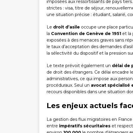
imposées aux ressortissants de pays tiers
strictes : visa, titre de séjour, renouvel
une situation précise : étudiant, salarié, c
Le
droit d’asile
occupe une place particu
la
Convention de Genève de 1951
et la
exposées à des menaces graves sans répond
le taux d’acceptation des demandes d’asil
la sélectivité du dispositif et la pression s
Le texte prévoit également un
délai de 
de droit des étrangers. Ce délai encadre l
administratives, ce qui impose aux person
procéduraux. Seul un
avocat spécialisé 
recours disponibles dans une situation do
Les enjeux actuels fac
La gestion des flux migratoires en Fran
entre
impératifs sécuritaires
et respect
environ
100 000
le nombre d’étrangers en s